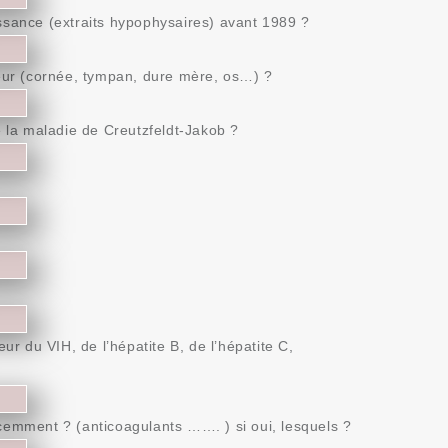
ssance (extraits hypophysaires) avant 1989 ?
neur (cornée, tympan, dure mère, os…) ?
e la maladie de Creutzfeldt-Jakob ?
ur du VIH, de l’hépatite B, de l’hépatite C,
cemment ? (anticoagulants ……. ) si oui, lesquels ?