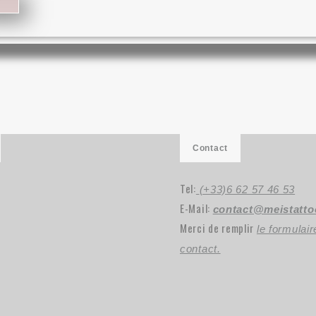
Contact
Tel:
(+33)6 62 57 46 53
E-Mail:
contact@meistatt
Merci de remplir
le formulair
contact.