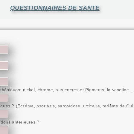
QUESTIONNAIRES DE SANTE
sthésiques, nickel, chrome, aux encres et Pigments, la vaseline …
iques ? (Eczéma, psoriasis, sarcoïdose, urticaire, œdème de Q
ntions antérieures ?