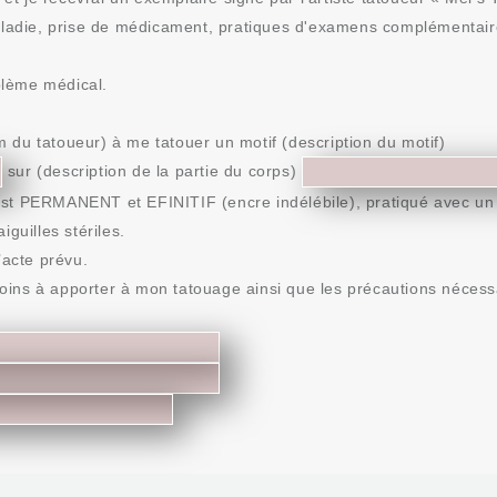
aladie, prise de médicament, pratiques d'examens complémentaire
blème médical.
om du tatoueur) à me tatouer un motif (description du motif)
sur (description de la partie du corps)
est PERMANENT et EFINITIF (encre indélébile), pratiqué avec u
guilles stériles.
’acte prévu.
ins à apporter à mon tatouage ainsi que les précautions nécess