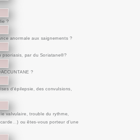
lie ?
ance anormale aux saignements ?
un psoriasis, par du Soriatane®?
r ROACCUNTANE ?
ises d’épilepsie, des convulsions,
e valvulaire, trouble du rythme,
yocarde…) ou êtes-vous porteur d’une