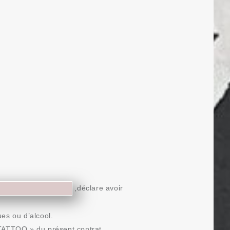
,déclare avoir
es ou d’alcool.
s TATTOO » du présent contrat.