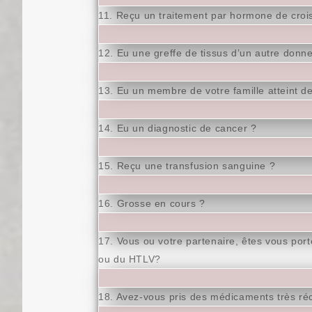
11. Reçu un traitement par hormone de croi
12. Eu une greffe de tissus d’un autre don
13. Eu un membre de votre famille atteint d
14. Eu un diagnostic de cancer ?
15. Reçu une transfusion sanguine ?
16. Grosse en cours ?
17. Vous ou votre partenaire, êtes vous porte
ou du HTLV?
18. Avez-vous pris des médicaments très ré