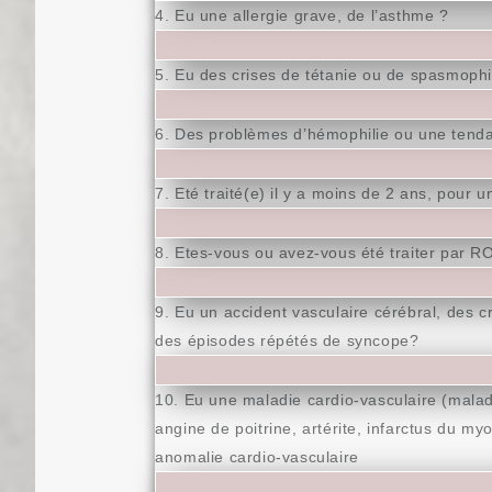
4. Eu une allergie grave, de l’asthme ?
5. Eu des crises de tétanie ou de spasmophi
6. Des problèmes d’hémophilie ou une tend
7. Eté traité(e) il y a moins de 2 ans, pour 
8. Etes-vous ou avez-vous été traiter pa
9. Eu un accident vasculaire cérébral, des cr
des épisodes répétés de syncope?
10. Eu une maladie cardio-vasculaire (maladi
angine de poitrine, artérite, infarctus du m
anomalie cardio-vasculaire