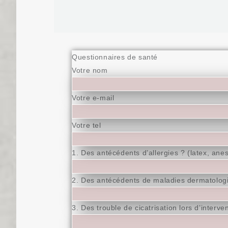
Questionnaires de santé
Votre nom
Votre e-mail
Votre tel
1. Des antécédents d’allergies ? (latex, ane
2. Des antécédents de maladies dermatolog
3. Des trouble de cicatrisation lors d’interve