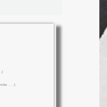
.)
uincke……)