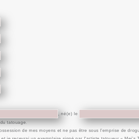
,
né(e) le
 du tatouage.
e possession de mes moyens et ne pas être sous l’emprise de drogu
s et je recevrai un exemplaire signé par l'artiste tatoueur « Mei’