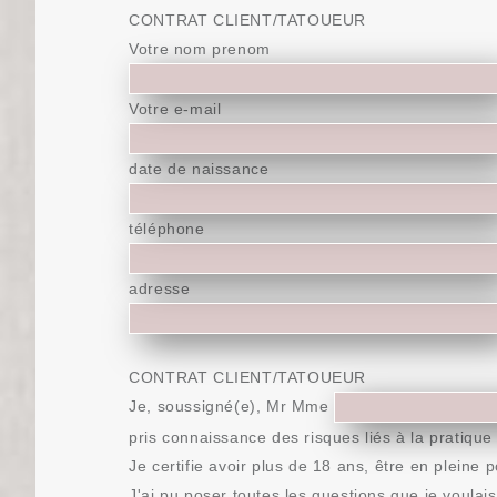
CONTRAT CLIENT/TATOUEUR
Votre nom prenom
Votre e-mail
date de naissance
téléphone
adresse
CONTRAT CLIENT/TATOUEUR
Je, soussigné(e), Mr Mme
pris connaissance des risques liés à la pratique
Je certifie avoir plus de 18 ans, être en plein
J'ai pu poser toutes les questions que je voulai